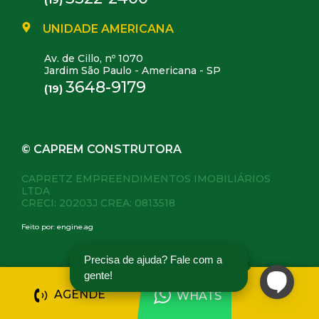
UNIDADE AMERICANA
Av. de Cillo, nº 1070
Jardim São Paulo - Americana - SP
3648-9179
(19)
© CAPREM CONSTRUTORA
CAPRETZ EMPREENDIMENTOS IMOBILIÁRIOS
LTDA
CRECI: 20203J CREA: 0813518
Feito por:
engine.ag
Precisa de ajuda? Fale com a
gente!
AGENDE
WHATS