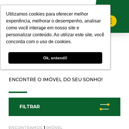
Home
>
Imóveis
Utilizamos cookies para oferecer melhor
Utilizamos cookies para oferecer melhor
experiência, melhorar o desempenho, analisar
experiência, melhorar o desempenho, analisar
como você interage em nosso site e
como você interage em nosso site e
personalizar conteúdo. Ao utilizar este site, você
personalizar conteúdo. Ao utilizar este site, você
concorda com o uso de cookies.
concorda com o uso de cookies.
Ok, entendi!
Ok, entendi!
IMÓVEIS RESIDENCIAIS
ENCONTRE O IMÓVEL DO SEU SONHO!
FILTRAR
ENCONTRAMOS
1
IMÓVEL