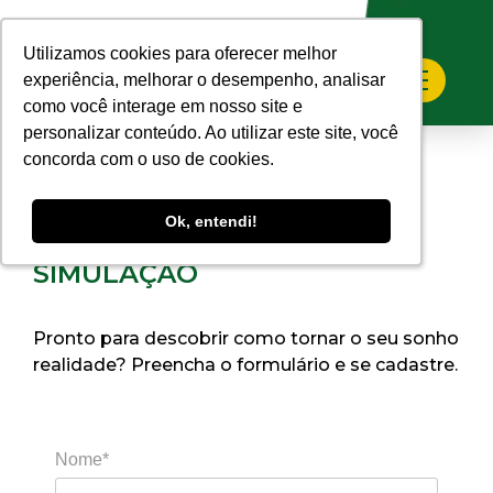
Home
>
Faça sua Simulação
Utilizamos cookies para oferecer melhor
Utilizamos cookies para oferecer melhor
experiência, melhorar o desempenho, analisar
experiência, melhorar o desempenho, analisar
como você interage em nosso site e
como você interage em nosso site e
personalizar conteúdo. Ao utilizar este site, você
personalizar conteúdo. Ao utilizar este site, você
concorda com o uso de cookies.
concorda com o uso de cookies.
Ok, entendi!
Ok, entendi!
SIMULAÇÃO
Pronto para descobrir como tornar o seu sonho
realidade? Preencha o formulário e se cadastre.
Nome*