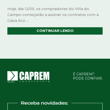
Hoje, dia 12/05, os compradores do Villa do
Campo começarão a assinar os contratos com a
Caixa Eco ...
CONTINUAR LENDO
É CAPREM?
PODE CONFIAR.