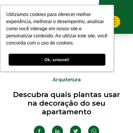
Utilizamos cookies para oferecer melhor
Utilizamos cookies para oferecer melhor
experiência, melhorar o desempenho, analisar
experiência, melhorar o desempenho, analisar
como você interage em nosso site e
como você interage em nosso site e
personalizar conteúdo. Ao utilizar este site, você
personalizar conteúdo. Ao utilizar este site, você
concorda com o uso de cookies.
concorda com o uso de cookies.
Ok, entendi!
Ok, entendi!
02.02.2021
Arquitetura
Descubra quais plantas usar
na decoração do seu
apartamento