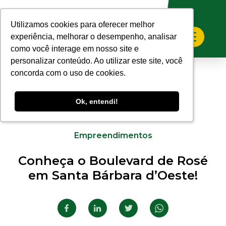
Utilizamos cookies para oferecer melhor
Utilizamos cookies para oferecer melhor
experiência, melhorar o desempenho, analisar
experiência, melhorar o desempenho, analisar
como você interage em nosso site e
como você interage em nosso site e
personalizar conteúdo. Ao utilizar este site, você
personalizar conteúdo. Ao utilizar este site, você
concorda com o uso de cookies.
concorda com o uso de cookies.
Ok, entendi!
Ok, entendi!
28.08.2020
Empreendimentos
Conheça o Boulevard de Rosé
em Santa Bárbara d’Oeste!