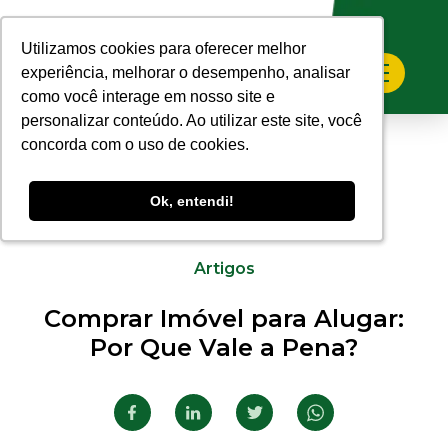
Utilizamos cookies para oferecer melhor
Utilizamos cookies para oferecer melhor
experiência, melhorar o desempenho, analisar
experiência, melhorar o desempenho, analisar
como você interage em nosso site e
como você interage em nosso site e
personalizar conteúdo. Ao utilizar este site, você
personalizar conteúdo. Ao utilizar este site, você
concorda com o uso de cookies.
concorda com o uso de cookies.
Ok, entendi!
Ok, entendi!
31.07.2025
Artigos
Comprar Imóvel para Alugar:
Por Que Vale a Pena?