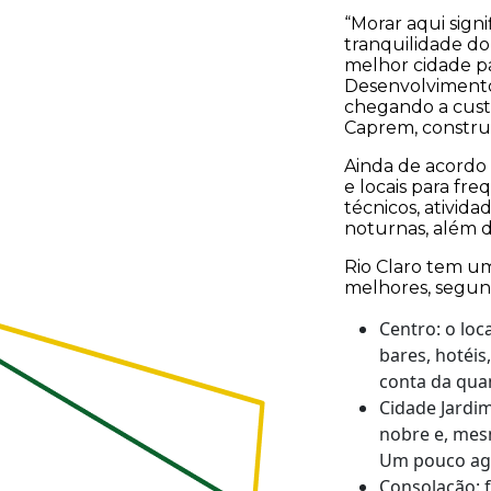
“Morar aqui sign
tranquilidade do
melhor cidade pa
Desenvolvimento
chegando a cust
Caprem, construt
Ainda de acordo 
e locais para fre
técnicos, ativida
noturnas, além d
Rio Claro tem um 
melhores, segun
Centro: o loc
bares, hotéis
conta da qua
Cidade Jardim
nobre e, mesm
Um pouco agi
Consolação: 