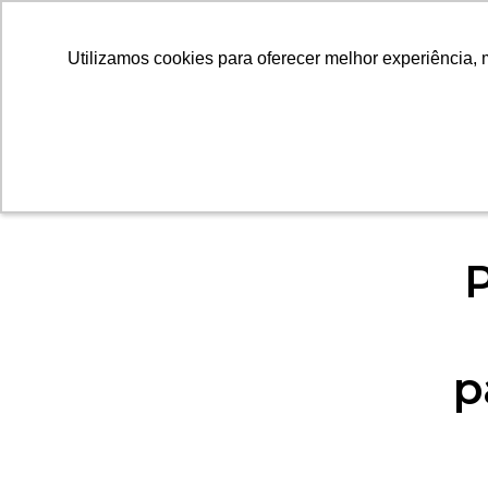
QUEM SOMOS
I
Utilizamos cookies para oferecer melhor experiência, 
Utilizamos cookies para oferecer melhor experiência, 
p