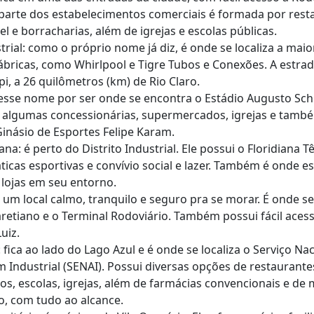
 parte dos estabelecimentos comerciais é formada por rest
l e borracharias, além de igrejas e escolas públicas.
strial: como o próprio nome já diz, é onde se localiza a maio
bricas, como Whirlpool e Tigre Tubos e Conexões. A estrad
pi, a 26 quilômetros (km) de Rio Claro.
esse nome por ser onde se encontra o Estádio Augusto Sch
i algumas concessionárias, supermercados, igrejas e tamb
Ginásio de Esportes Felipe Karam.
ana: é perto do Distrito Industrial. Ele possui o Floridiana 
áticas esportivas e convívio social e lazer. Também é onde es
 lojas em seu entorno.
: um local calmo, tranquilo e seguro pra se morar. É onde se
retiano e o Terminal Rodoviário. Também possui fácil aces
uiz.
: fica ao lado do Lago Azul e é onde se localiza o Serviço Na
Industrial (SENAI). Possui diversas opções de restaurante
s, escolas, igrejas, além de farmácias convencionais e de
lo, com tudo ao alcance.