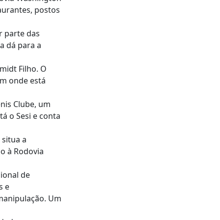
aurantes, postos
r parte das
a dá para a
midt Filho. O
ém onde está
Tênis Clube, um
tá o Sesi e conta
 situa a
so à Rodovia
cional de
s e
 manipulação. Um