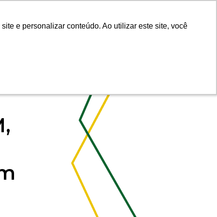
Fale com um Corretor
e e personalizar conteúdo. Ao utilizar este site, você
e e personalizar conteúdo. Ao utilizar este site, você
,
em