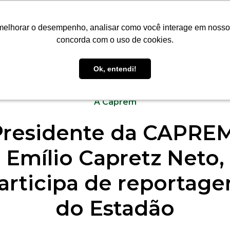
MÓVEIS
CONTATO
BLOG
melhorar o desempenho, analisar como você interage em nosso sit
melhorar o desempenho, analisar como você interage em nosso sit
concorda com o uso de cookies.
concorda com o uso de cookies.
Ok, entendi!
Ok, entendi!
26.10.2020
A Caprem
Presidente da CAPREM
Emílio Capretz Neto,
articipa de reportag
do Estadão