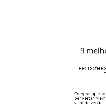
9 melh
Região oferece
A
Comprar apartam
bem-estar. Além 
valor de venda 