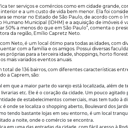
ifica ter serviços e comércios como em cidade grande, co
 interior e a um custo de vida bem menor. Ela foi conside
ra se morar no Estado de São Paulo, de acordo com o Í
 Humano Municipal (IDHM) e a aquisição de imóveis é va
ar 50% a menos do que em São Paulo”, comenta o presi
ora da região, Emílio Capretz Neto.
com Neto, é um local ótimo para todas as idades, com div
quentar com a família e os amigos. Possui diversas faculd
des próprias para a terceira idade, shoppings, horto florest
os mais variados eventos anuais.
total de 136 bairros, com diferentes características entre
do a Caprem, são:
al em que a maior parte do varejo está localizada, além de t
, livrarias etc. Ele é o coração da cidade. Um pouco agitado
ntidade de estabelecimentos comerciais, mas tem tudo à di
: é onde se localiza o shopping aberto, Boulevard dos Jard
o tendo bastante lojas em seu entorno, é um local tranqui
tado a noite, onde o comércio se encontra.
fica em uma das entradas da cidade, com fácil acesso à Ro