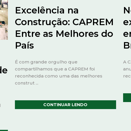
Excelência na
N
Construção: CAPREM
e
Entre as Melhores do
e
País
B
É com grande orgulho que
A C
de
compartilhamos que a CAPREM foi
anu
reconhecida como uma das melhores
rec
construt ...
CONTINUAR LENDO
l