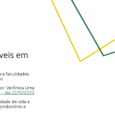
veis em
s e faculdades.
lo
or: Verônica Lima
 – dia 22/10/2020
dade de vida e
 condomínio e