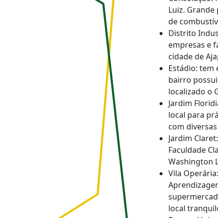
Luiz. Grande
de combustíve
Distrito Indu
empresas e fá
cidade de Aja
Estádio: tem 
bairro possu
localizado o 
Jardim Floridi
local para pr
com diversas
Jardim Claret
Faculdade Cla
Washington L
Vila Operária
Aprendizagem 
supermercado
local tranqui