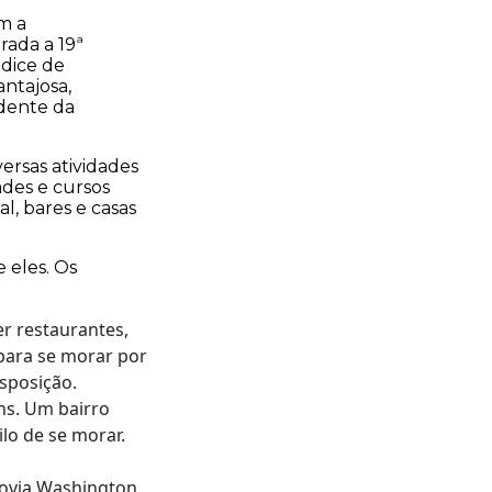
m a
rada a 19ª
ndice de
ntajosa,
dente da
ersas atividades
ades e cursos
al, bares e casas
 eles. Os
er restaurantes,
 para se morar por
sposição.
ins. Um bairro
lo de se morar.
dovia Washington