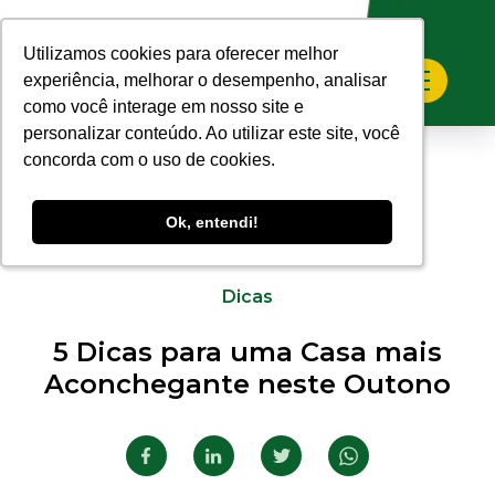
Utilizamos cookies para oferecer melhor
Utilizamos cookies para oferecer melhor
experiência, melhorar o desempenho, analisar
experiência, melhorar o desempenho, analisar
como você interage em nosso site e
como você interage em nosso site e
personalizar conteúdo. Ao utilizar este site, você
personalizar conteúdo. Ao utilizar este site, você
concorda com o uso de cookies.
concorda com o uso de cookies.
Ok, entendi!
Ok, entendi!
22.03.2024
Dicas
5 Dicas para uma Casa mais
Aconchegante neste Outono